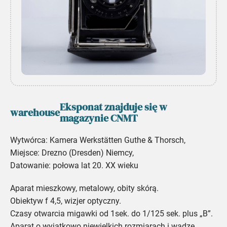
Eksponat znajduje się w
warehouse
magazynie CNMT
Wytwórca: Kamera Werkstätten Guthe & Thorsch,
Miejsce: Drezno (Dresden) Niemcy,
Datowanie: połowa lat 20. XX wieku
Aparat mieszkowy, metalowy,
obity skórą.
Obiektyw f 4,5, wizjer optyczny.
Czasy otwarcia migawki od 1sek. do 1/125 sek. plus „B”.
Aparat o wyjątkowo niewielkich rozmiarach i wadze.