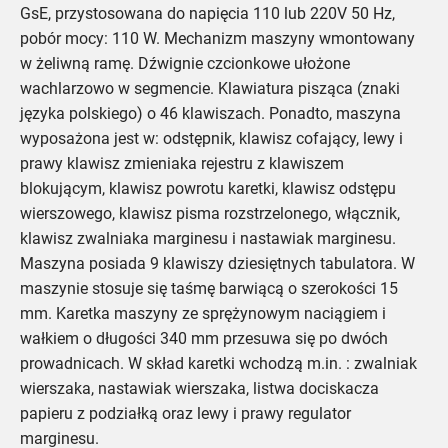
GsE, przystosowana do napięcia 110 lub 220V 50 Hz,
pobór mocy: 110 W. Mechanizm maszyny wmontowany
w żeliwną ramę. Dźwignie czcionkowe ułożone
wachlarzowo w segmencie. Klawiatura pisząca (znaki
języka polskiego) o 46 klawiszach. Ponadto, maszyna
wyposażona jest w: odstępnik, klawisz cofający, lewy i
prawy klawisz zmieniaka rejestru z klawiszem
blokującym, klawisz powrotu karetki, klawisz odstępu
wierszowego, klawisz pisma rozstrzelonego, włącznik,
klawisz zwalniaka marginesu i nastawiak marginesu.
Maszyna posiada 9 klawiszy dziesiętnych tabulatora. W
maszynie stosuje się taśmę barwiącą o szerokości 15
mm. Karetka maszyny ze sprężynowym naciągiem i
wałkiem o długości 340 mm przesuwa się po dwóch
prowadnicach. W skład karetki wchodzą m.in. : zwalniak
wierszaka, nastawiak wierszaka, listwa dociskacza
papieru z podziałką oraz lewy i prawy regulator
marginesu.