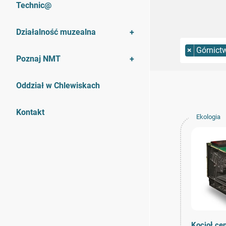
Technic@
Działalność muzealna
×
Górnict
Poznaj NMT
Oddział w Chlewiskach
Kontakt
Ekologia
Kocioł ce