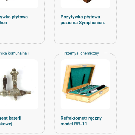
ywka płytowa
Pozytywka płytowa
phon
pozioma Symphonion.
nika komunalna i
Przemysł chemiczny
wnictwo
ent baterii
Refraktometr ręczny
nkowej
model RR-11