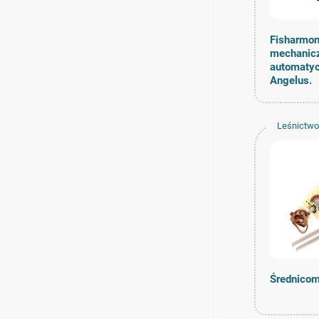
Fisharmon
mechanic
automatyc
Angelus.
Leśnictwo
drzewny
Średnicomi