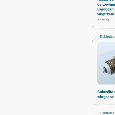
ogrzewani
uwidoczn
wnętrzem
XX wiek
Elektrotec
Gniazdko 
wkręcane
Elektrotec