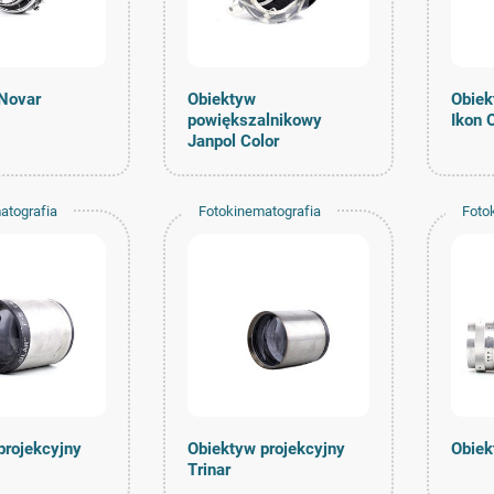
Novar
Obiektyw
Obiek
powiększalnikowy
Ikon 
Janpol Color
atografia
Fotokinematografia
Foto
projekcyjny
Obiektyw projekcyjny
Obiek
Trinar