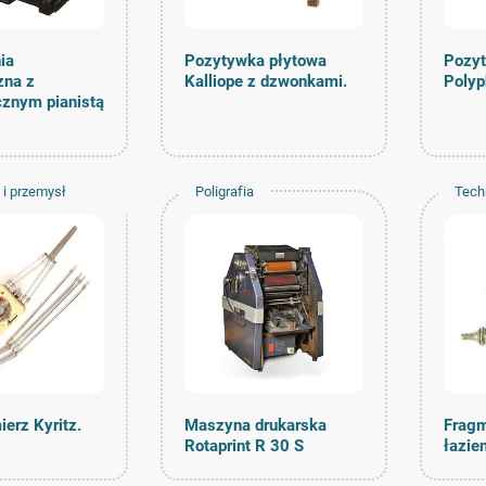
ia
Pozytywka płytowa
Pozyt
zna z
Kalliope z dzwonkami.
Poly
znym pianistą
 i przemysł
Poligrafia
Tech
budo
erz Kyritz.
Maszyna drukarska
Fragm
Rotaprint R 30 S
łazie