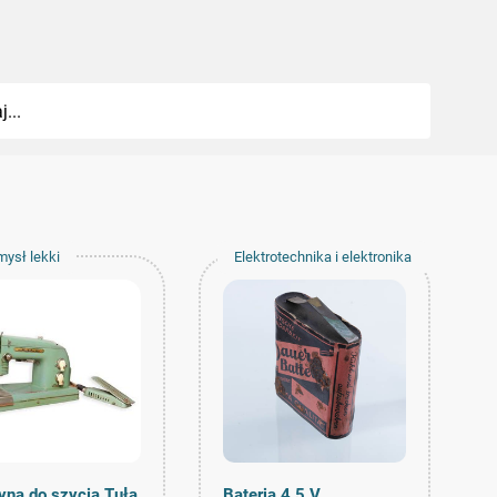
mysł lekki
Elektrotechnika i elektronika
na do szycia Tuła
Bateria 4,5 V