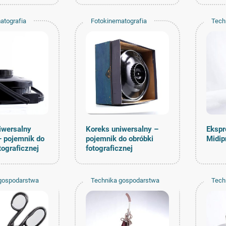
atografia
Fotokinematografia
Tech
dom
iwersalny
Koreks uniwersalny –
Ekspr
 pojemnik do
pojemnik do obróbki
Midip
tograficznej
fotograficznej
gospodarstwa
Technika gospodarstwa
Tech
o
domowego
dom