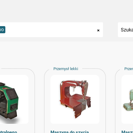
wo
×
Przemysł lekki
Prze
ntralnego
Maszyna do szycia
Maszy