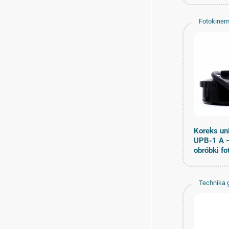
Fotokinem
Koreks un
UPB-1 A –
obróbki fo
Technika 
domoweg