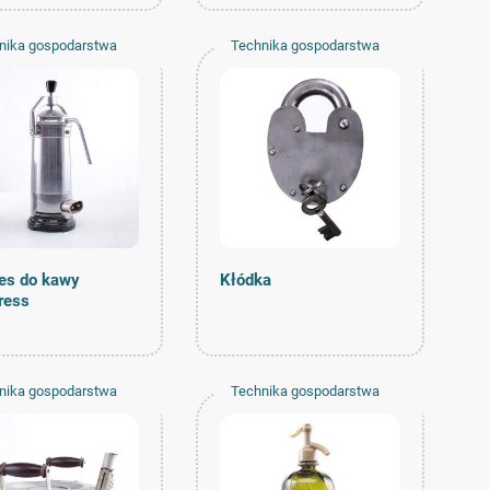
nika gospodarstwa
Technika gospodarstwa
owego
domowego
es do kawy
Kłódka
ress
nika gospodarstwa
Technika gospodarstwa
owego
domowego